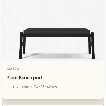
MA302
Float Bench pad
Fekete · 114×35×42 cm