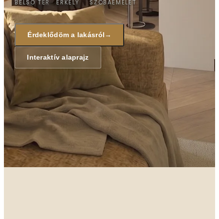
BELSŐ TÉR
ERKÉLY
SZOBA
EMELET
Érdeklődöm a lakásról
→
Interaktív alaprajz