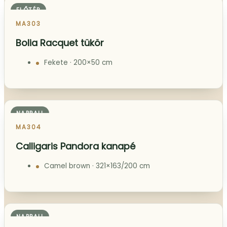
ELŐTÉR
MA303
Bolia Racquet tükör
Fekete · 200×50 cm