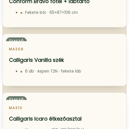
NAPPALI
MA306
Tomasella TV komód
234 × 40 × 44 cm
NAPPALI
MA307
Conform Bravo fotel + lábtartó
Fekete bőr · 65×87×106 cm
ÉTKEZŐ