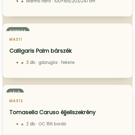
MA309
Calligaris Vanilla szék
6 db · Aspen T2N · fekete láb
ÉTKEZŐ
MA310
Calligaris Icaro étkezőasztal
Marmo nero · 100×165/203/241 cm
KONYHA
MA311