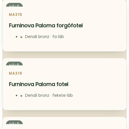
Napoli B1310 · 190×216 cm
HÁLÓ
MA314
Tomasella Hachstag komód
134,3 × 71,5 × 52,5 cm
HÁLÓ
MA315
Furninova Paloma forgófotel
Denali bronz · fa láb