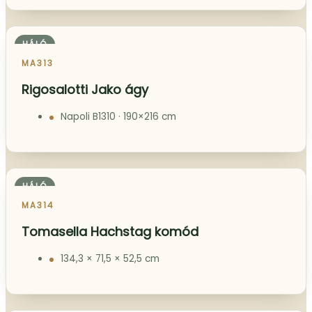
Calligaris Palm bárszék
3 db · gázrugós · fekete
HÁLÓ
MA312
Tomasella Caruso éjjeliszekrény
2 db · OC 156 bordó
HÁLÓ
MA313
Rigosalotti Jako ágy