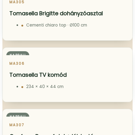
NAPPALI
MA304
Calligaris Pandora kanapé
Camel brown · 321×163/200 cm
NAPPALI
MA305
Tomasella Brigitte dohányzóasztal
Cementi chiaro top · Ø100 cm