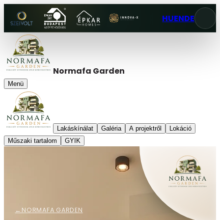
HU
EN
DE
Normafa Garden
Menü
Lakáskínálat
Galéria
A projektről
Lokáció
Műszaki tartalom
GYIK
←
NORMAFA GARDEN