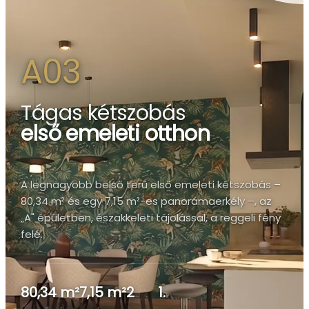
A03
Tágas kétszobás
első emeleti otthon
A legnagyobb belső terű első emeleti kétszobás –
80,34 m² és egy 7,15 m²-es panorámaerkély –, az
„A" épületben, északkeleti tájolással, a reggeli fény
felé.
80,34 m²
7,15 m²
2
1.