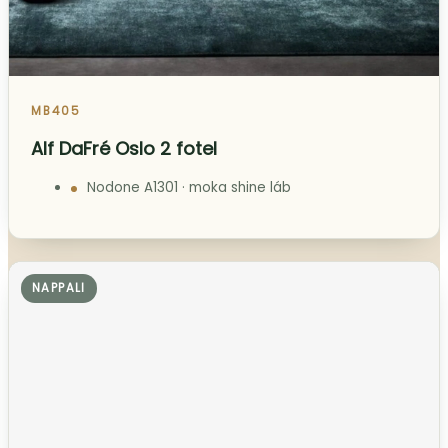
MB405
Alf DaFré Oslo 2 fotel
Nodone A1301 · moka shine láb
NAPPALI