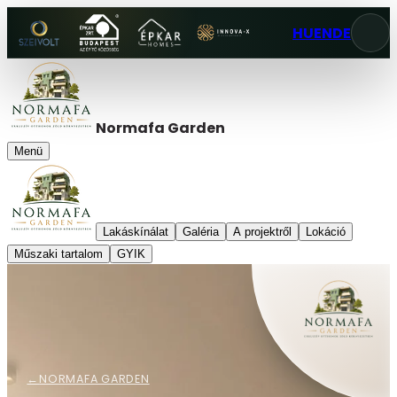
HU
EN
DE
Normafa Garden
Menü
Lakáskínálat
Galéria
A projektről
Lokáció
Műszaki tartalom
GYIK
←
NORMAFA GARDEN