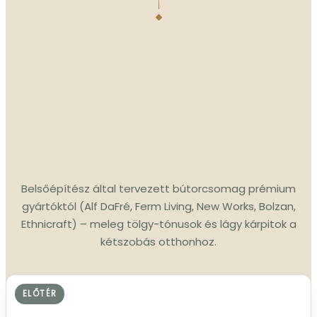
Belsőépítész által tervezett bútorcsomag prémium
gyártóktól (Alf DaFré, Ferm Living, New Works, Bolzan,
Ethnicraft) – meleg tölgy-tónusok és lágy kárpitok a
kétszobás otthonhoz.
ELŐTÉR