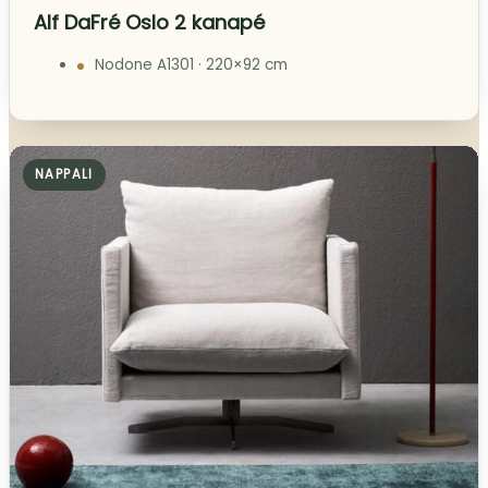
Alf DaFré Oslo 2 kanapé
Nodone A1301 · 220×92 cm
NAPPALI