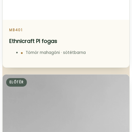
MB401
Ethnicraft PI fogas
Tömör mahagóni · sötétbarna
ELŐTÉR