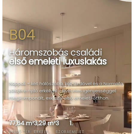
B04
Háromszobás családi
első emeleti luxuslakás
Nappali + két hálószoba, két fürdővel és a Normafa
zöldjére nyíló erkéllyel – kivételes igényességgel
megkomponált, exkluzív első emeleti otthon.
77,64 m²
3,29 m²
3
1.
BELSŐ TÉR
ERKÉLY
SZOBA
EMELET