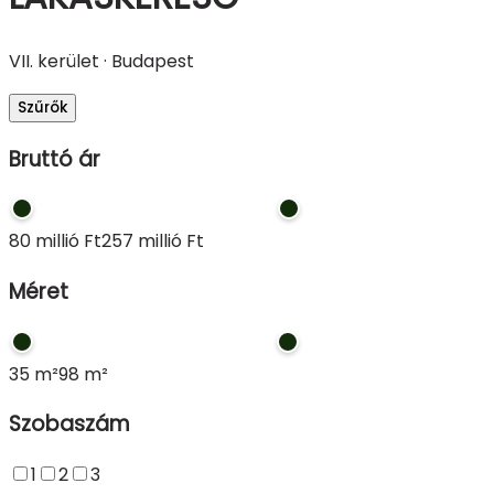
VII. kerület · Budapest
Szűrők
Bruttó ár
80 millió Ft
257 millió Ft
Méret
35 m²
98 m²
Szobaszám
1
2
3