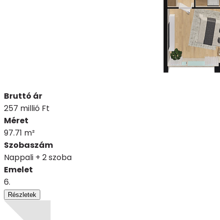
Bruttó ár
257 millió Ft
Méret
97.71 m²
Szobaszám
Nappali + 2 szoba
Emelet
6.
Részletek