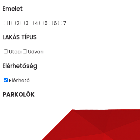
Emelet
1
2
3
4
5
6
7
LAKÁS TÍPUS
Utcai
Udvari
Elérhetőség
Elérhető
PARKOLÓK