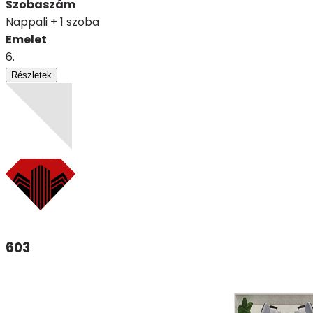
Szobaszám
Nappali + 1 szoba
Emelet
6.
Részletek
603